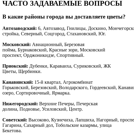
ЧАСТО ЗАДАВАЕМЫЕ ВОПРОСЫ
В какие районы города вы доставляете цветы?
Автозаводски
й
:
6, Автозавод, Гнилицы, Доскино, Мончегорск
стройка, Северный, Соцгород, Стахановский, Юг.
Московский:
Авиационный, Березовая
пойма, Бурнаковский, Красные зори, Московский
проспект, Орджоникидзе, Спортивный.
Приокский:
Дубенки, Караваиха, Суриковский, ЖК
Цветы, Щербинки.
Канавинский:
15-й квартал, Агрокомбинат
Горьковский, Березовский, Володарского, Гордеевский, Канав
озеро, Сортировочный, Ярмарка.
Нижегородский:
Верхние Печеры, Печерская
долина, Подновье, Усиловский, Центр.
Советский:
Высоково, Кузнечиха, Лапшиха, Нагорный, просп
Гагарина, Сахарный дол, Тобольские казармы, улица
Бекетова.