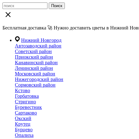
Поиск
Бесплатная доставка 🚀 Нужно доставить цветы в Нижний Новг
Нижний Новгород
Автозаводский район
Советский район
Приокский район
Канавинский район
Ленинский район
Московский район
Нижегородский район
Сормовский район
Кстово
Горбатовка
Стригино
Буревестник
Сартаково
Окский
Крутец
Бурцево
Опалиха