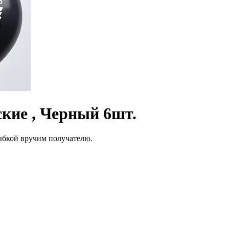
ие , Черный 6шт.
лыбкой вручим получателю.