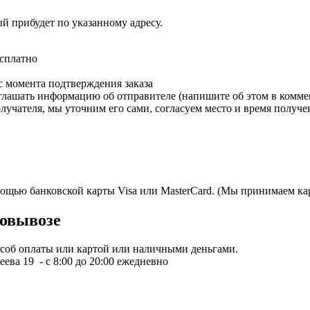
ый прибудет по указанному адресу.
есплатно
с момента подтверждения заказа
зглашать информацию об отправителе (напишите об этом в коммен
олучателя, мы уточним его сами, согласуем место и время получе
мощью банковской карты Visa или MasterCard. (Мы принимаем кар
овывозе
пособ оплаты или картой или наличными деньгами.
ева 19 - с 8:00 до 20:00 ежедневно