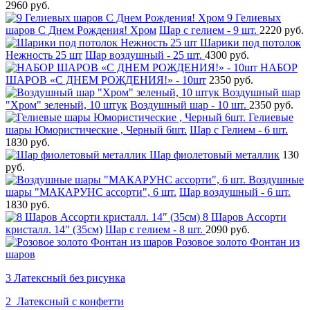
2960 руб.
9 Гелиевых
шаров С Днем Рождения! Хром
Шар с гелием - 9 шт.
2220 руб.
Шарики под потолок
Нежность 25 шт
Шар воздушный - 25 шт.
4300 руб.
НАБОР
ШАРОВ «С ДНЕМ РОЖДЕНИЯ!» - 10шт
2350 руб.
Воздушный шар
"Хром" зеленый, 10 штук
Воздушный шар - 10 шт.
2350 руб.
Гелиевые
шары Юмористические , Черный 6шт.
Шар с Гелием - 6 шт.
1830 руб.
Шар фиолетовый металлик
130
руб.
Воздушные
шары "МАКАРУНС ассорти", 6 шт.
Шар воздушный - 6 шт.
1830 руб.
8 Шаров Ассорти
кристалл. 14″ (35см)
Шар с гелием - 8 шт.
2090 руб.
Розовое золото Фонтан из
шаров
3 Латексный без рисунка
2 Латексный с конфетти