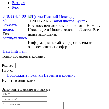
Возврат
Блог
8 (831) 414-00-
85
© 2009 - 2026
Салон цветов Букет
-
Заказать
Круглосуточная доставка цветов в Нижнем
звонок
Новгороде и Нижегородской области. Все
Email:
права защищены.
admin@sbuket-
nn.ru
Информация на сайте представлена для
ознакомления - не оферта.
Наш Instagram
Товар добавлен в корзину
Кол-во:
Итого:
Продолжить покупки
Перейти в корзину
Купить в один клик
Заполните данные для заказа