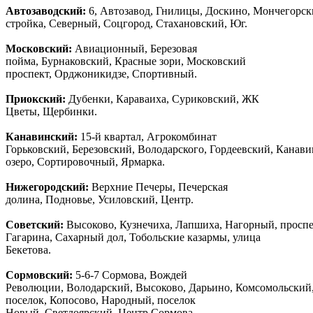
Автозаводски
й
:
6, Автозавод, Гнилицы, Доскино, Мончегорск
стройка, Северный, Соцгород, Стахановский, Юг.
Московский:
Авиационный, Березовая
пойма, Бурнаковский, Красные зори, Московский
проспект, Орджоникидзе, Спортивный.
Приокский:
Дубенки, Караваиха, Суриковский, ЖК
Цветы, Щербинки.
Канавинский:
15-й квартал, Агрокомбинат
Горьковский, Березовский, Володарского, Гордеевский, Канав
озеро, Сортировочный, Ярмарка.
Нижегородский:
Верхние Печеры, Печерская
долина, Подновье, Усиловский, Центр.
Советский:
Высоково, Кузнечиха, Лапшиха, Нагорный, просп
Гагарина, Сахарный дол, Тобольские казармы, улица
Бекетова.
Сормовский:
5-6-7 Сормова, Вождей
Революции, Володарский, Высоково, Дарьино, Комсомольский
поселок, Копосово, Народный, поселок
Новый, Светлоярский, Центр Сормова.