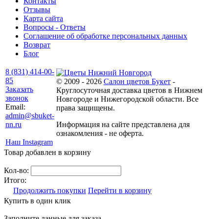
Контакты
Отзывы
Карта сайта
Вопросы - Ответы
Соглашение об обработке персональных данных
Возврат
Блог
8 (831) 414-00-
85
© 2009 - 2026
Салон цветов Букет
-
Заказать
Круглосуточная доставка цветов в Нижнем
звонок
Новгороде и Нижегородской области. Все
Email:
права защищены.
admin@sbuket-
nn.ru
Информация на сайте представлена для
ознакомления - не оферта.
Наш Instagram
Товар добавлен в корзину
Кол-во:
Итого:
Продолжить покупки
Перейти в корзину
Купить в один клик
Заполните данные для заказа