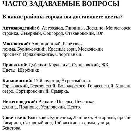
ЧАСТО ЗАДАВАЕМЫЕ ВОПРОСЫ
В какие районы города вы доставляете цветы?
Автозаводски
й
:
6, Автозавод, Гнилицы, Доскино, Мончегорск
стройка, Северный, Соцгород, Стахановский, Юг.
Московский:
Авиационный, Березовая
пойма, Бурнаковский, Красные зори, Московский
проспект, Орджоникидзе, Спортивный.
Приокский:
Дубенки, Караваиха, Суриковский, ЖК
Цветы, Щербинки.
Канавинский:
15-й квартал, Агрокомбинат
Горьковский, Березовский, Володарского, Гордеевский, Канав
озеро, Сортировочный, Ярмарка.
Нижегородский:
Верхние Печеры, Печерская
долина, Подновье, Усиловский, Центр.
Советский:
Высоково, Кузнечиха, Лапшиха, Нагорный, просп
Гагарина, Сахарный дол, Тобольские казармы, улица
Бекетова.