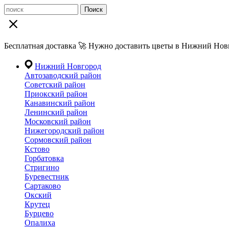
Поиск
Бесплатная доставка 🚀 Нужно доставить цветы в Нижний Новг
Нижний Новгород
Автозаводский район
Советский район
Приокский район
Канавинский район
Ленинский район
Московский район
Нижегородский район
Сормовский район
Кстово
Горбатовка
Стригино
Буревестник
Сартаково
Окский
Крутец
Бурцево
Опалиха