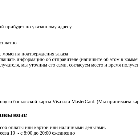
ый прибудет по указанному адресу.
есплатно
с момента подтверждения заказа
зглашать информацию об отправителе (напишите об этом в коммен
олучателя, мы уточним его сами, согласуем место и время получе
мощью банковской карты Visa или MasterCard. (Мы принимаем кар
овывозе
пособ оплаты или картой или наличными деньгами.
ева 19 - с 8:00 до 20:00 ежедневно