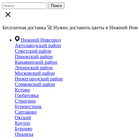
Поиск
Бесплатная доставка 🚀 Нужно доставить цветы в Нижний Новг
Нижний Новгород
Автозаводский район
Советский район
Приокский район
Канавинский район
Ленинский район
Московский район
Нижегородский район
Сормовский район
Кстово
Горбатовка
Стригино
Буревестник
Сартаково
Окский
Крутец
Бурцево
Опалиха