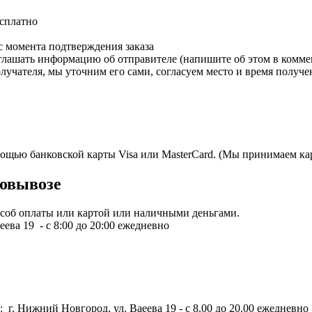
есплатно
с момента подтверждения заказа
зглашать информацию об отправителе (напишите об этом в коммен
олучателя, мы уточним его сами, согласуем место и время получе
мощью банковской карты Visa или MasterCard. (Мы принимаем кар
овывозе
пособ оплаты или картой или наличными деньгами.
ева 19 - с 8:00 до 20:00 ежедневно
 г. Нижний Новгород, ул. Ваеева 19 - с 8.00 до 20.00 ежедневно 