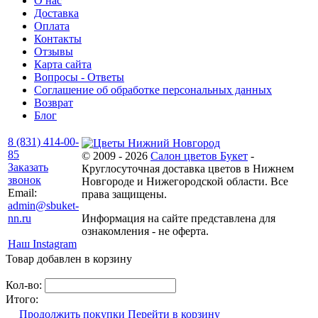
О нас
Доставка
Оплата
Контакты
Отзывы
Карта сайта
Вопросы - Ответы
Соглашение об обработке персональных данных
Возврат
Блог
8 (831) 414-00-
85
© 2009 - 2026
Салон цветов Букет
-
Заказать
Круглосуточная доставка цветов в Нижнем
звонок
Новгороде и Нижегородской области. Все
Email:
права защищены.
admin@sbuket-
nn.ru
Информация на сайте представлена для
ознакомления - не оферта.
Наш Instagram
Товар добавлен в корзину
Кол-во:
Итого:
Продолжить покупки
Перейти в корзину