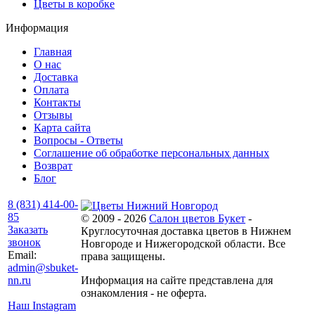
Цветы в коробке
Информация
Главная
О нас
Доставка
Оплата
Контакты
Отзывы
Карта сайта
Вопросы - Ответы
Соглашение об обработке персональных данных
Возврат
Блог
8 (831) 414-00-
85
© 2009 - 2026
Салон цветов Букет
-
Заказать
Круглосуточная доставка цветов в Нижнем
звонок
Новгороде и Нижегородской области. Все
Email:
права защищены.
admin@sbuket-
nn.ru
Информация на сайте представлена для
ознакомления - не оферта.
Наш Instagram