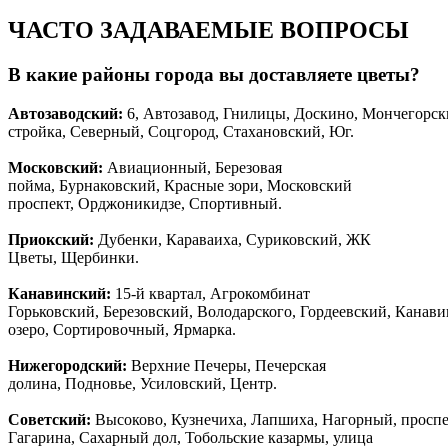
ЧАСТО ЗАДАВАЕМЫЕ ВОПРОСЫ
В какие районы города вы доставляете цветы?
Автозаводски
й
:
6, Автозавод, Гнилицы, Доскино, Мончегорск
стройка, Северный, Соцгород, Стахановский, Юг.
Московский:
Авиационный, Березовая
пойма, Бурнаковский, Красные зори, Московский
проспект, Орджоникидзе, Спортивный.
Приокский:
Дубенки, Караваиха, Суриковский, ЖК
Цветы, Щербинки.
Канавинский:
15-й квартал, Агрокомбинат
Горьковский, Березовский, Володарского, Гордеевский, Канав
озеро, Сортировочный, Ярмарка.
Нижегородский:
Верхние Печеры, Печерская
долина, Подновье, Усиловский, Центр.
Советский:
Высоково, Кузнечиха, Лапшиха, Нагорный, просп
Гагарина, Сахарный дол, Тобольские казармы, улица