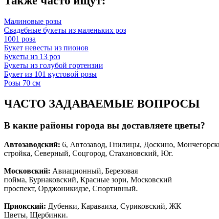
Также часто ищут:
Малиновые розы
Свадебные букеты из маленьких роз
1001 роза
Букет невесты из пионов
Букеты из 13 роз
Букеты из голубой гортензии
Букет из 101 кустовой розы
Розы 70 см
ЧАСТО ЗАДАВАЕМЫЕ ВОПРОСЫ
В какие районы города вы доставляете цветы?
Автозаводски
й
:
6, Автозавод, Гнилицы, Доскино, Мончегорск
стройка, Северный, Соцгород, Стахановский, Юг.
Московский:
Авиационный, Березовая
пойма, Бурнаковский, Красные зори, Московский
проспект, Орджоникидзе, Спортивный.
Приокский:
Дубенки, Караваиха, Суриковский, ЖК
Цветы, Щербинки.