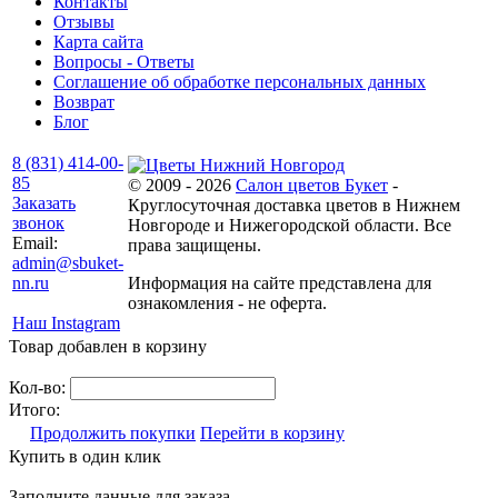
Контакты
Отзывы
Карта сайта
Вопросы - Ответы
Соглашение об обработке персональных данных
Возврат
Блог
8 (831) 414-00-
85
© 2009 - 2026
Салон цветов Букет
-
Заказать
Круглосуточная доставка цветов в Нижнем
звонок
Новгороде и Нижегородской области. Все
Email:
права защищены.
admin@sbuket-
nn.ru
Информация на сайте представлена для
ознакомления - не оферта.
Наш Instagram
Товар добавлен в корзину
Кол-во:
Итого:
Продолжить покупки
Перейти в корзину
Купить в один клик
Заполните данные для заказа