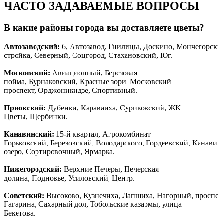
ЧАСТО ЗАДАВАЕМЫЕ ВОПРОСЫ
В какие районы города вы доставляете цветы?
Автозаводски
й
:
6, Автозавод, Гнилицы, Доскино, Мончегорск
стройка, Северный, Соцгород, Стахановский, Юг.
Московский:
Авиационный, Березовая
пойма, Бурнаковский, Красные зори, Московский
проспект, Орджоникидзе, Спортивный.
Приокский:
Дубенки, Караваиха, Суриковский, ЖК
Цветы, Щербинки.
Канавинский:
15-й квартал, Агрокомбинат
Горьковский, Березовский, Володарского, Гордеевский, Канав
озеро, Сортировочный, Ярмарка.
Нижегородский:
Верхние Печеры, Печерская
долина, Подновье, Усиловский, Центр.
Советский:
Высоково, Кузнечиха, Лапшиха, Нагорный, просп
Гагарина, Сахарный дол, Тобольские казармы, улица
Бекетова.