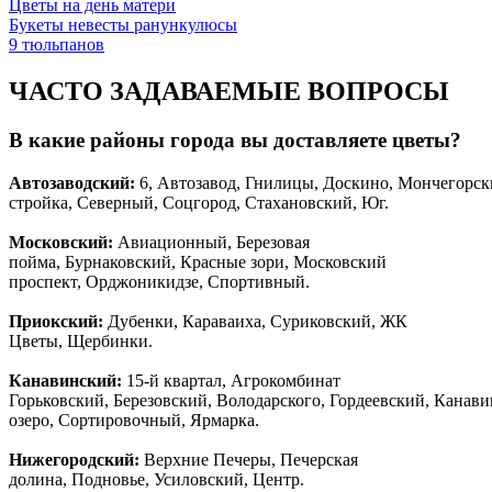
Цветы на день матери
Букеты невесты ранункулюсы
9 тюльпанов
ЧАСТО ЗАДАВАЕМЫЕ ВОПРОСЫ
В какие районы города вы доставляете цветы?
Автозаводски
й
:
6, Автозавод, Гнилицы, Доскино, Мончегорск
стройка, Северный, Соцгород, Стахановский, Юг.
Московский:
Авиационный, Березовая
пойма, Бурнаковский, Красные зори, Московский
проспект, Орджоникидзе, Спортивный.
Приокский:
Дубенки, Караваиха, Суриковский, ЖК
Цветы, Щербинки.
Канавинский:
15-й квартал, Агрокомбинат
Горьковский, Березовский, Володарского, Гордеевский, Канав
озеро, Сортировочный, Ярмарка.
Нижегородский:
Верхние Печеры, Печерская
долина, Подновье, Усиловский, Центр.