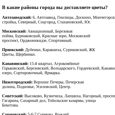
В какие районы города вы доставляете цветы?
Автозаводски
й
:
6, Автозавод, Гнилицы, Доскино, Мончегорск
стройка, Северный, Соцгород, Стахановский, Юг.
Московский:
Авиационный, Березовая
пойма, Бурнаковский, Красные зори, Московский
проспект, Орджоникидзе, Спортивный.
Приокский:
Дубенки, Караваиха, Суриковский, ЖК
Цветы, Щербинки.
Канавинский:
15-й квартал, Агрокомбинат
Горьковский, Березовский, Володарского, Гордеевский, Канав
озеро, Сортировочный, Ярмарка.
Нижегородский:
Верхние Печеры, Печерская
долина, Подновье, Усиловский, Центр.
Советский:
Высоково, Кузнечиха, Лапшиха, Нагорный, просп
Гагарина, Сахарный дол, Тобольские казармы, улица
Бекетова.
Сормовский:
5-6-7 Сормова, Вождей