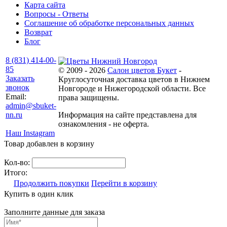
Карта сайта
Вопросы - Ответы
Соглашение об обработке персональных данных
Возврат
Блог
8 (831) 414-00-
85
© 2009 - 2026
Салон цветов Букет
-
Заказать
Круглосуточная доставка цветов в Нижнем
звонок
Новгороде и Нижегородской области. Все
Email:
права защищены.
admin@sbuket-
nn.ru
Информация на сайте представлена для
ознакомления - не оферта.
Наш Instagram
Товар добавлен в корзину
Кол-во:
Итого:
Продолжить покупки
Перейти в корзину
Купить в один клик
Заполните данные для заказа