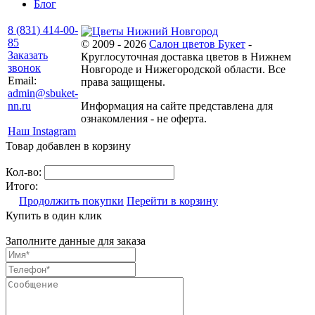
Блог
8 (831) 414-00-
85
© 2009 - 2026
Салон цветов Букет
-
Заказать
Круглосуточная доставка цветов в Нижнем
звонок
Новгороде и Нижегородской области. Все
Email:
права защищены.
admin@sbuket-
nn.ru
Информация на сайте представлена для
ознакомления - не оферта.
Наш Instagram
Товар добавлен в корзину
Кол-во:
Итого:
Продолжить покупки
Перейти в корзину
Купить в один клик
Заполните данные для заказа