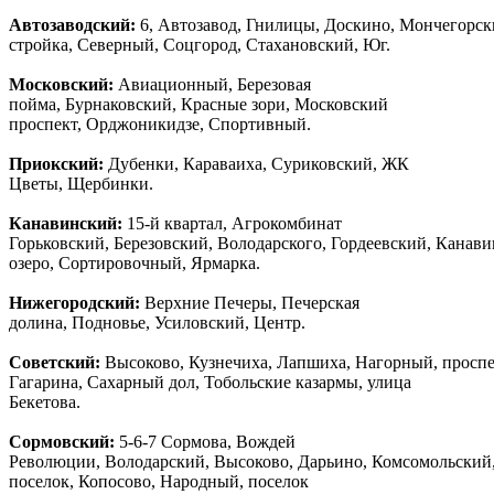
Автозаводски
й
:
6, Автозавод, Гнилицы, Доскино, Мончегорск
стройка, Северный, Соцгород, Стахановский, Юг.
Московский:
Авиационный, Березовая
пойма, Бурнаковский, Красные зори, Московский
проспект, Орджоникидзе, Спортивный.
Приокский:
Дубенки, Караваиха, Суриковский, ЖК
Цветы, Щербинки.
Канавинский:
15-й квартал, Агрокомбинат
Горьковский, Березовский, Володарского, Гордеевский, Канав
озеро, Сортировочный, Ярмарка.
Нижегородский:
Верхние Печеры, Печерская
долина, Подновье, Усиловский, Центр.
Советский:
Высоково, Кузнечиха, Лапшиха, Нагорный, просп
Гагарина, Сахарный дол, Тобольские казармы, улица
Бекетова.
Сормовский:
5-6-7 Сормова, Вождей
Революции, Володарский, Высоково, Дарьино, Комсомольский
поселок, Копосово, Народный, поселок