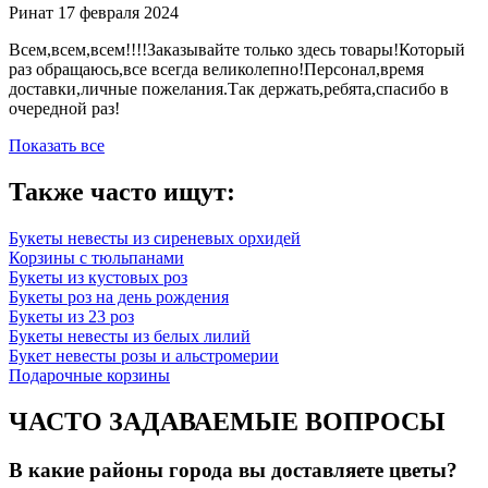
Ринат
17 февраля 2024
Всем,всем,всем!!!!Заказывайте только здесь товары!Который
раз обращаюсь,все всегда великолепно!Персонал,время
доставки,личные пожелания.Так держать,ребята,спасибо в
очередной раз!
Показать все
Также часто ищут:
Букеты невесты из сиреневых орхидей
Корзины с тюльпанами
Букеты из кустовых роз
Букеты роз на день рождения
Букеты из 23 роз
Букеты невесты из белых лилий
Букет невесты розы и альстромерии
Подарочные корзины
ЧАСТО ЗАДАВАЕМЫЕ ВОПРОСЫ
В какие районы города вы доставляете цветы?