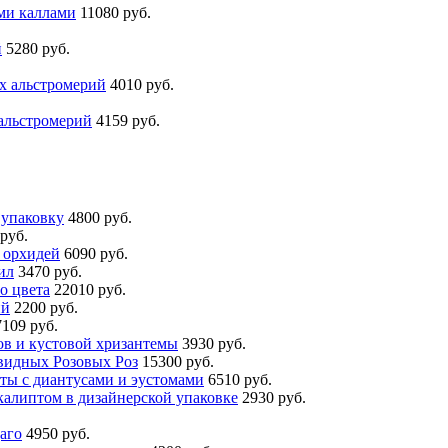
ми каллами
11080 руб.
й
5280 руб.
ых альстромерий
4010 руб.
 альстромерий
4159 руб.
 упаковку
4800 руб.
руб.
 орхидей
6090 руб.
ил
3470 руб.
о цвета
22010 руб.
ий
2200 руб.
7109 руб.
ов и кустовой хризантемы
3930 руб.
видных Розовых Роз
15300 руб.
сты с диантусами и эустомами
6510 руб.
калиптом в дизайнерской упаковке
2930 руб.
аго
4950 руб.