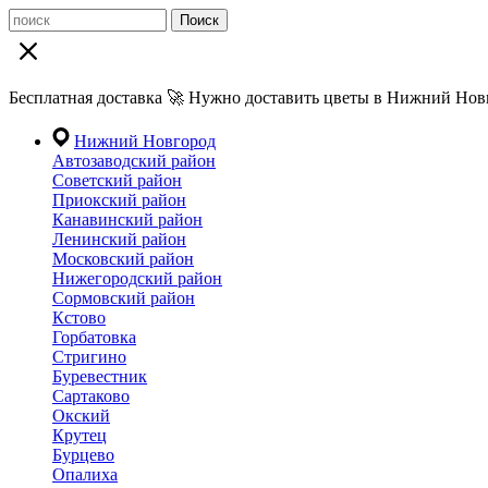
Поиск
Бесплатная доставка 🚀 Нужно доставить цветы в Нижний Новг
Нижний Новгород
Автозаводский район
Советский район
Приокский район
Канавинский район
Ленинский район
Московский район
Нижегородский район
Сормовский район
Кстово
Горбатовка
Стригино
Буревестник
Сартаково
Окский
Крутец
Бурцево
Опалиха