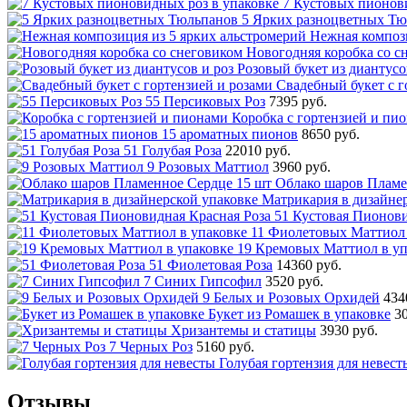
7 Кустовых пионов
5 Ярких разноцветных Т
Нежная компози
Новогодняя коробка со с
Розовый букет из диантусо
Свадебный букет с г
55 Персиковых Роз
7395 руб.
Коробка с гортензией и пи
15 ароматных пионов
8650 руб.
51 Голубая Роза
22010 руб.
9 Розовых Маттиол
3960 руб.
Облако шаров Пламе
Матрикария в дизайне
51 Кустовая Пионови
11 Фиолетовых Маттиол 
19 Кремовых Маттиол в уп
51 Фиолетовая Роза
14360 руб.
7 Синих Гипсофил
3520 руб.
9 Белых и Розовых Орхидей
434
Букет из Ромашек в упаковке
3
Хризантемы и статицы
3930 руб.
7 Черных Роз
5160 руб.
Голубая гортензия для невест
Отзывы