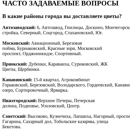
ЧАСТО ЗАДАВАЕМЫЕ ВОПРОСЫ
В какие районы города вы доставляете цветы?
Автозаводски
й
:
6, Автозавод, Гнилицы, Доскино, Мончегорск
стройка, Северный, Соцгород, Стахановский, Юг.
Московский:
Авиационный, Березовая
пойма, Бурнаковский, Красные зори, Московский
проспект, Орджоникидзе, Спортивный.
Приокский:
Дубенки, Караваиха, Суриковский, ЖК
Цветы, Щербинки.
Канавинский:
15-й квартал, Агрокомбинат
Горьковский, Березовский, Володарского, Гордеевский, Канав
озеро, Сортировочный, Ярмарка.
Нижегородский:
Верхние Печеры, Печерская
долина, Подновье, Усиловский, Центр.
Советский:
Высоково, Кузнечиха, Лапшиха, Нагорный, просп
Гагарина, Сахарный дол, Тобольские казармы, улица
Бекетова.