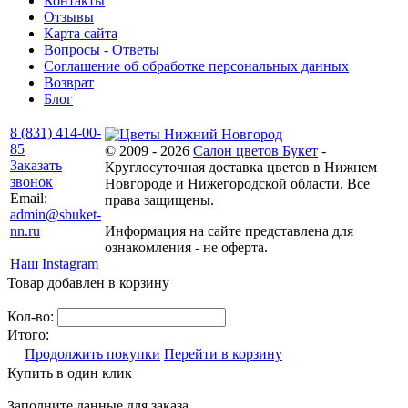
Контакты
Отзывы
Карта сайта
Вопросы - Ответы
Соглашение об обработке персональных данных
Возврат
Блог
8 (831) 414-00-
85
© 2009 - 2026
Салон цветов Букет
-
Заказать
Круглосуточная доставка цветов в Нижнем
звонок
Новгороде и Нижегородской области. Все
Email:
права защищены.
admin@sbuket-
nn.ru
Информация на сайте представлена для
ознакомления - не оферта.
Наш Instagram
Товар добавлен в корзину
Кол-во:
Итого:
Продолжить покупки
Перейти в корзину
Купить в один клик
Заполните данные для заказа