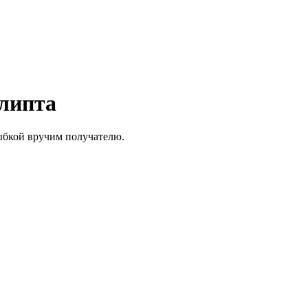
алипта
лыбкой вручим получателю.