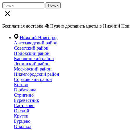
Поиск
Бесплатная доставка 🚀 Нужно доставить цветы в Нижний Новг
Нижний Новгород
Автозаводский район
Советский район
Приокский район
Канавинский район
Ленинский район
Московский район
Нижегородский район
Сормовский район
Кстово
Горбатовка
Стригино
Буревестник
Сартаково
Окский
Крутец
Бурцево
Опалиха