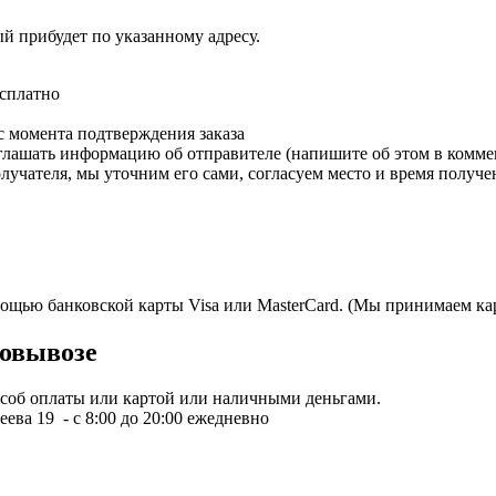
ый прибудет по указанному адресу.
есплатно
с момента подтверждения заказа
зглашать информацию об отправителе (напишите об этом в коммен
олучателя, мы уточним его сами, согласуем место и время получе
мощью банковской карты Visa или MasterCard. (Мы принимаем кар
овывозе
пособ оплаты или картой или наличными деньгами.
ева 19 - с 8:00 до 20:00 ежедневно