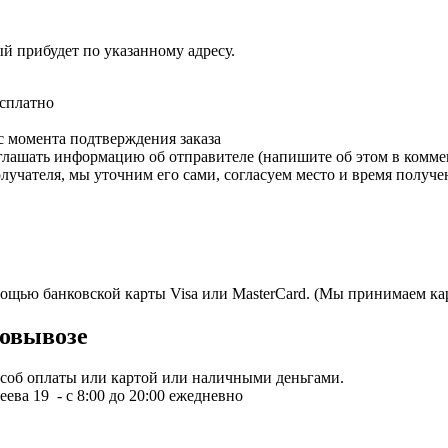
ый прибудет по указанному адресу.
есплатно
с момента подтверждения заказа
зглашать информацию об отправителе (напишите об этом в коммен
олучателя, мы уточним его сами, согласуем место и время получе
мощью банковской карты Visa или MasterCard. (Мы принимаем кар
овывозе
пособ оплаты или картой или наличными деньгами.
ева 19 - с 8:00 до 20:00 ежедневно