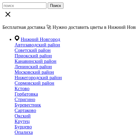
Поиск
Бесплатная доставка 🚀 Нужно доставить цветы в Нижний Новг
Нижний Новгород
Автозаводский район
Советский район
Приокский район
Канавинский район
Ленинский район
Московский район
Нижегородский район
Сормовский район
Кстово
Горбатовка
Стригино
Буревестник
Сартаково
Окский
Крутец
Бурцево
Опалиха