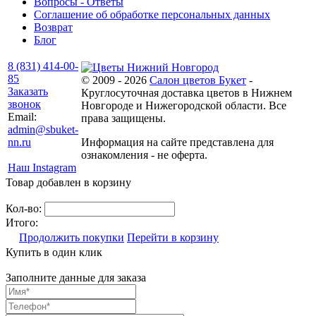
Вопросы - Ответы
Соглашение об обработке персональных данных
Возврат
Блог
8 (831) 414-00-
85
© 2009 - 2026
Салон цветов Букет
-
Заказать
Круглосуточная доставка цветов в Нижнем
звонок
Новгороде и Нижегородской области. Все
Email:
права защищены.
admin@sbuket-
nn.ru
Информация на сайте представлена для
ознакомления - не оферта.
Наш Instagram
Товар добавлен в корзину
Кол-во:
Итого:
Продолжить покупки
Перейти в корзину
Купить в один клик
Заполните данные для заказа