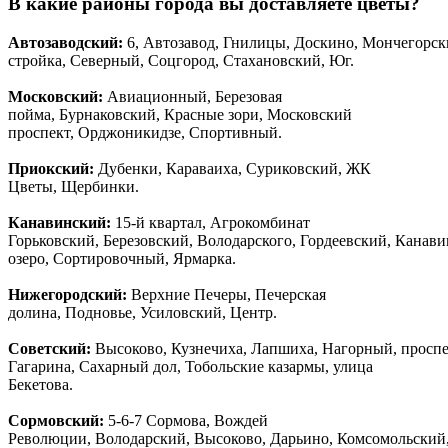
В какие районы города вы доставляете цветы?
Автозаводски
й
:
6, Автозавод, Гнилицы, Доскино, Мончегорск
стройка, Северный, Соцгород, Стахановский, Юг.
Московский:
Авиационный, Березовая
пойма, Бурнаковский, Красные зори, Московский
проспект, Орджоникидзе, Спортивный.
Приокский:
Дубенки, Караваиха, Суриковский, ЖК
Цветы, Щербинки.
Канавинский:
15-й квартал, Агрокомбинат
Горьковский, Березовский, Володарского, Гордеевский, Канав
озеро, Сортировочный, Ярмарка.
Нижегородский:
Верхние Печеры, Печерская
долина, Подновье, Усиловский, Центр.
Советский:
Высоково, Кузнечиха, Лапшиха, Нагорный, просп
Гагарина, Сахарный дол, Тобольские казармы, улица
Бекетова.
Сормовский:
5-6-7 Сормова, Вождей
Революции, Володарский, Высоково, Дарьино, Комсомольский