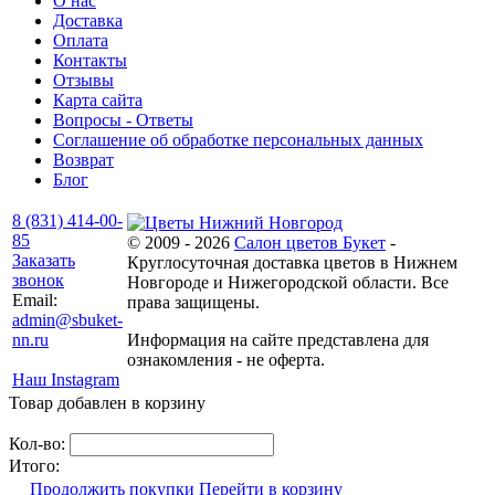
О нас
Доставка
Оплата
Контакты
Отзывы
Карта сайта
Вопросы - Ответы
Соглашение об обработке персональных данных
Возврат
Блог
8 (831) 414-00-
85
© 2009 - 2026
Салон цветов Букет
-
Заказать
Круглосуточная доставка цветов в Нижнем
звонок
Новгороде и Нижегородской области. Все
Email:
права защищены.
admin@sbuket-
nn.ru
Информация на сайте представлена для
ознакомления - не оферта.
Наш Instagram
Товар добавлен в корзину
Кол-во:
Итого:
Продолжить покупки
Перейти в корзину