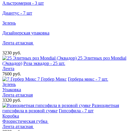
Альстромерия - 3 шт
Диантус - 7 шт
Зелень
Дизайнерская упаковка
Лента атласная
3230 руб.
25 Элитных роз Mondial
(Эквадор)
Роза эквадор - 25 шт.
Лента
7600 руб.
7 Гербер Микс
Гербера микс - 7 шт.
Зелень
Упаковка
Лента атласная
3320 руб.
Разноцветная
гипсофила в розовой сумке
Гипсофила - 7 шт
Коробка
Флористическая губка
Лента атласная