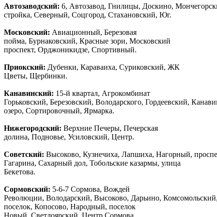
Автозаводски
й
:
6, Автозавод, Гнилицы, Доскино, Мончегорск
стройка, Северный, Соцгород, Стахановский, Юг.
Московский:
Авиационный, Березовая
пойма, Бурнаковский, Красные зори, Московский
проспект, Орджоникидзе, Спортивный.
Приокский:
Дубенки, Караваиха, Суриковский, ЖК
Цветы, Щербинки.
Канавинский:
15-й квартал, Агрокомбинат
Горьковский, Березовский, Володарского, Гордеевский, Канав
озеро, Сортировочный, Ярмарка.
Нижегородский:
Верхние Печеры, Печерская
долина, Подновье, Усиловский, Центр.
Советский:
Высоково, Кузнечиха, Лапшиха, Нагорный, просп
Гагарина, Сахарный дол, Тобольские казармы, улица
Бекетова.
Сормовский:
5-6-7 Сормова, Вождей
Революции, Володарский, Высоково, Дарьино, Комсомольский
поселок, Копосово, Народный, поселок
Новый, Светлоярский, Центр Сормова.