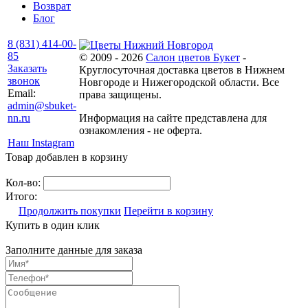
Возврат
Блог
8 (831) 414-00-
85
© 2009 - 2026
Салон цветов Букет
-
Заказать
Круглосуточная доставка цветов в Нижнем
звонок
Новгороде и Нижегородской области. Все
Email:
права защищены.
admin@sbuket-
nn.ru
Информация на сайте представлена для
ознакомления - не оферта.
Наш Instagram
Товар добавлен в корзину
Кол-во:
Итого:
Продолжить покупки
Перейти в корзину
Купить в один клик
Заполните данные для заказа