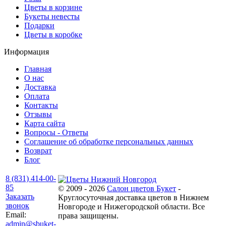
Цветы в корзине
Букеты невесты
Подарки
Цветы в коробке
Информация
Главная
О нас
Доставка
Оплата
Контакты
Отзывы
Карта сайта
Вопросы - Ответы
Соглашение об обработке персональных данных
Возврат
Блог
8 (831) 414-00-
85
© 2009 - 2026
Салон цветов Букет
-
Заказать
Круглосуточная доставка цветов в Нижнем
звонок
Новгороде и Нижегородской области. Все
Email:
права защищены.
admin@sbuket-