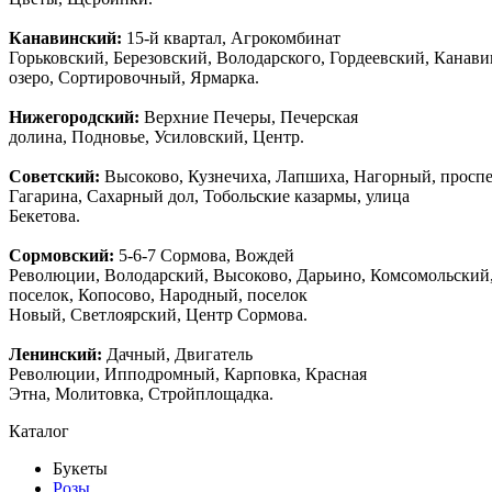
Канавинский:
15-й квартал, Агрокомбинат
Горьковский, Березовский, Володарского, Гордеевский, Канав
озеро, Сортировочный, Ярмарка.
Нижегородский:
Верхние Печеры, Печерская
долина, Подновье, Усиловский, Центр.
Советский:
Высоково, Кузнечиха, Лапшиха, Нагорный, просп
Гагарина, Сахарный дол, Тобольские казармы, улица
Бекетова.
Сормовский:
5-6-7 Сормова, Вождей
Революции, Володарский, Высоково, Дарьино, Комсомольский
поселок, Копосово, Народный, поселок
Новый, Светлоярский, Центр Сормова.
Ленинский:
Дачный, Двигатель
Революции, Ипподромный, Карповка, Красная
Этна, Молитовка, Стройплощадка.
Каталог
Букеты
Розы