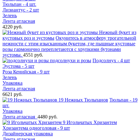
Тюльпан - 4 шт.
Лизиантус - 2 шт
Зелень
Лента атласная
4220 руб.
Нежный букет из
кустовых роз и эустомы
Окунитесь в атмосферу трогательной
нежности с этим изысканным букетом, где пышные кустовые
розы гармонично переплетаются с хрупкими бутонами
эустомы.
4551 руб.
подсолнухи и розы
Подсолнух - 4 шт
Эустома - 5 шт
Роза Кенийская - 9 шт
Зелень
Упаковка
Лента атласная
6621 руб.
19 Нежных Тюльпанов
Тюльпан - 19
шт.
Упаковка
Лента атласная
4480 руб.
9 Игольчатых Хризантем
Хризантема одноголовая - 9 шт
Дизайнерская упаковка
Лента атласная