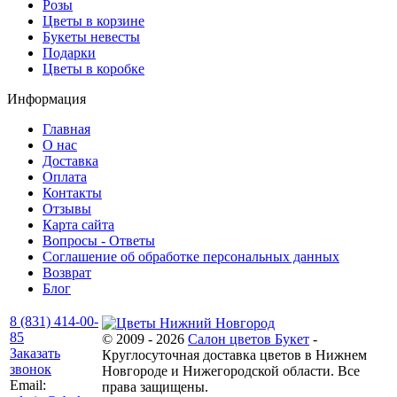
Розы
Цветы в корзине
Букеты невесты
Подарки
Цветы в коробке
Информация
Главная
О нас
Доставка
Оплата
Контакты
Отзывы
Карта сайта
Вопросы - Ответы
Соглашение об обработке персональных данных
Возврат
Блог
8 (831) 414-00-
85
© 2009 - 2026
Салон цветов Букет
-
Заказать
Круглосуточная доставка цветов в Нижнем
звонок
Новгороде и Нижегородской области. Все
Email:
права защищены.