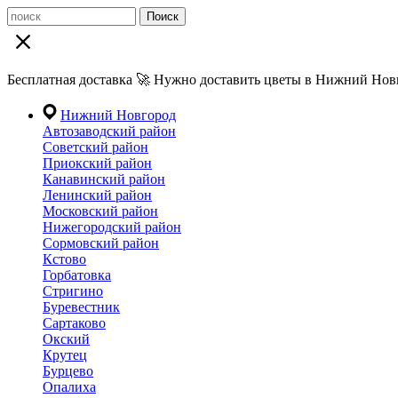
Поиск
Бесплатная доставка 🚀 Нужно доставить цветы в Нижний Новг
Нижний Новгород
Автозаводский район
Советский район
Приокский район
Канавинский район
Ленинский район
Московский район
Нижегородский район
Сормовский район
Кстово
Горбатовка
Стригино
Буревестник
Сартаково
Окский
Крутец
Бурцево
Опалиха