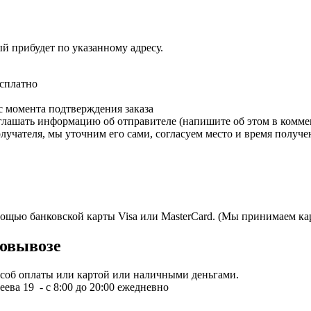
ый прибудет по указанному адресу.
есплатно
с момента подтверждения заказа
зглашать информацию об отправителе (напишите об этом в коммен
олучателя, мы уточним его сами, согласуем место и время получе
мощью банковской карты Visa или MasterCard. (Мы принимаем кар
овывозе
пособ оплаты или картой или наличными деньгами.
ева 19 - с 8:00 до 20:00 ежедневно