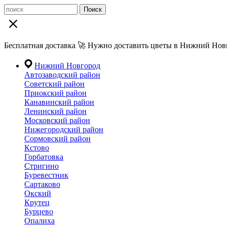
Поиск
Бесплатная доставка 🚀 Нужно доставить цветы в Нижний Новг
Нижний Новгород
Автозаводский район
Советский район
Приокский район
Канавинский район
Ленинский район
Московский район
Нижегородский район
Сормовский район
Кстово
Горбатовка
Стригино
Буревестник
Сартаково
Окский
Крутец
Бурцево
Опалиха