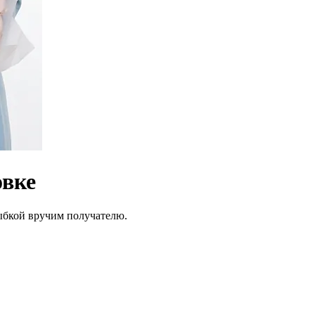
овке
лыбкой вручим получателю.