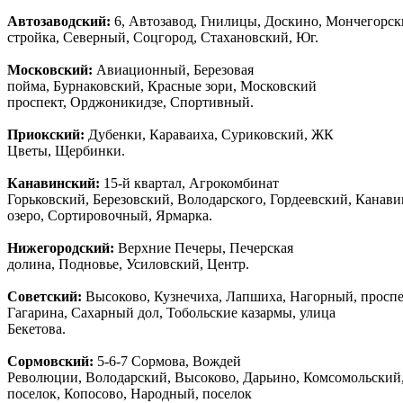
Автозаводски
й
:
6, Автозавод, Гнилицы, Доскино, Мончегорск
стройка, Северный, Соцгород, Стахановский, Юг.
Московский:
Авиационный, Березовая
пойма, Бурнаковский, Красные зори, Московский
проспект, Орджоникидзе, Спортивный.
Приокский:
Дубенки, Караваиха, Суриковский, ЖК
Цветы, Щербинки.
Канавинский:
15-й квартал, Агрокомбинат
Горьковский, Березовский, Володарского, Гордеевский, Канав
озеро, Сортировочный, Ярмарка.
Нижегородский:
Верхние Печеры, Печерская
долина, Подновье, Усиловский, Центр.
Советский:
Высоково, Кузнечиха, Лапшиха, Нагорный, просп
Гагарина, Сахарный дол, Тобольские казармы, улица
Бекетова.
Сормовский:
5-6-7 Сормова, Вождей
Революции, Володарский, Высоково, Дарьино, Комсомольский
поселок, Копосово, Народный, поселок