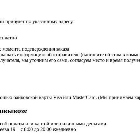
ый прибудет по указанному адресу.
есплатно
с момента подтверждения заказа
зглашать информацию об отправителе (напишите об этом в коммен
олучателя, мы уточним его сами, согласуем место и время получе
мощью банковской карты Visa или MasterCard. (Мы принимаем кар
овывозе
пособ оплаты или картой или наличными деньгами.
ева 19 - с 8:00 до 20:00 ежедневно