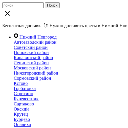
Поиск
Бесплатная доставка 🚀 Нужно доставить цветы в Нижний Новг
Нижний Новгород
Автозаводский район
Советский район
Приокский район
Канавинский район
Ленинский район
Московский район
Нижегородский район
Сормовский район
Кстово
Горбатовка
Стригино
Буревестник
Сартаково
Окский
Крутец
Бурцево
Опалиха