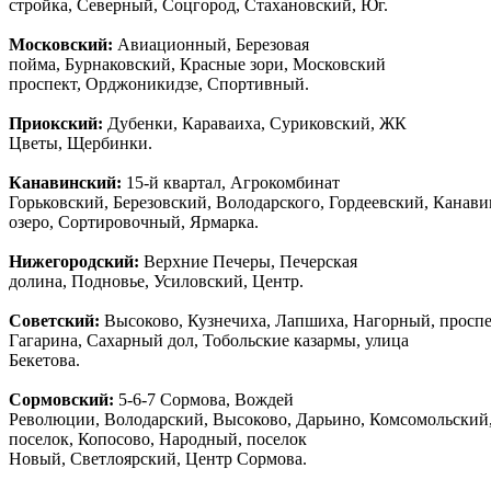
стройка, Северный, Соцгород, Стахановский, Юг.
Московский:
Авиационный, Березовая
пойма, Бурнаковский, Красные зори, Московский
проспект, Орджоникидзе, Спортивный.
Приокский:
Дубенки, Караваиха, Суриковский, ЖК
Цветы, Щербинки.
Канавинский:
15-й квартал, Агрокомбинат
Горьковский, Березовский, Володарского, Гордеевский, Канав
озеро, Сортировочный, Ярмарка.
Нижегородский:
Верхние Печеры, Печерская
долина, Подновье, Усиловский, Центр.
Советский:
Высоково, Кузнечиха, Лапшиха, Нагорный, просп
Гагарина, Сахарный дол, Тобольские казармы, улица
Бекетова.
Сормовский:
5-6-7 Сормова, Вождей
Революции, Володарский, Высоково, Дарьино, Комсомольский
поселок, Копосово, Народный, поселок
Новый, Светлоярский, Центр Сормова.