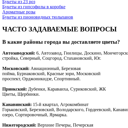
Букеты из 23 роз
Букеты из гипсофилы в коробке
Ароматные розы
Букеты из пионовидных тюльпанов
ЧАСТО ЗАДАВАЕМЫЕ ВОПРОСЫ
В какие районы города вы доставляете цветы?
Автозаводски
й
:
6, Автозавод, Гнилицы, Доскино, Мончегорск
стройка, Северный, Соцгород, Стахановский, Юг.
Московский:
Авиационный, Березовая
пойма, Бурнаковский, Красные зори, Московский
проспект, Орджоникидзе, Спортивный.
Приокский:
Дубенки, Караваиха, Суриковский, ЖК
Цветы, Щербинки.
Канавинский:
15-й квартал, Агрокомбинат
Горьковский, Березовский, Володарского, Гордеевский, Канав
озеро, Сортировочный, Ярмарка.
Нижегородский:
Верхние Печеры, Печерская