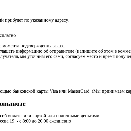
ый прибудет по указанному адресу.
есплатно
с момента подтверждения заказа
зглашать информацию об отправителе (напишите об этом в коммен
олучателя, мы уточним его сами, согласуем место и время получе
мощью банковской карты Visa или MasterCard. (Мы принимаем кар
овывозе
пособ оплаты или картой или наличными деньгами.
ева 19 - с 8:00 до 20:00 ежедневно