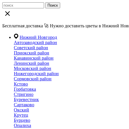
Поиск
Бесплатная доставка 🚀 Нужно доставить цветы в Нижний Новг
Нижний Новгород
Автозаводский район
Советский район
Приокский район
Канавинский район
Ленинский район
Московский район
Нижегородский район
Сормовский район
Кстово
Горбатовка
Стригино
Буревестник
Сартаково
Окский
Крутец
Бурцево
Опалиха