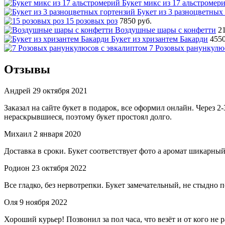
Букет микс из 17 альстромер
Букет из 3 разноцветных
15 розовых роз
7850 руб.
Воздушные шары с конфетти
2
Букет из хризантем Бакарди
4550
7 Розовых ранункулю
Отзывы
Андрей
29 октября 2021
Заказал на сайте букет в подарок, все оформил онлайн. Через 2
нераскрывшиеся, поэтому букет простоял долго.
Михаил
2 января 2020
Доставка в сроки. Букет соответствует фото а аромат шикарны
Родион
23 октября 2022
Все гладко, без нервотрепки. Букет замечательный, не стыдно
Оля
9 ноября 2022
Хороший курьер! Позвонил за пол часа, что везёт и от кого не