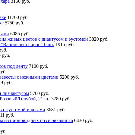
хара
3150 руб.
.
вке
11700 руб.
ке
5750 руб.
сами
6085 руб.
ия живых цветов с диантусом и эустомой
3820 руб.
 "Ванильный сироп" 6 шт.
1915 руб.
руб.
 руб.
ов под ленту
7100 руб.
руб.
невесты с нежными цветами
5200 руб.
9 руб.
и лизиантусом
5760 руб.
озовый/Голубой, 21 шт
3780 руб.
 с эустомой и розами
3681 руб.
11 руб.
ты из пионовидных роз и эвкалипта
6430 руб.
руб.