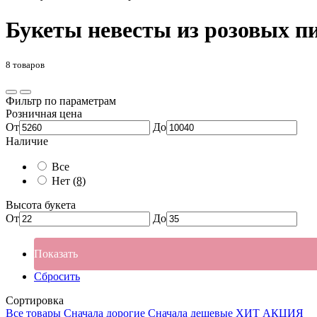
Букеты невесты из розовых п
8 товаров
Фильтр по параметрам
Розничная цена
От
До
Наличие
Все
Нет
(8)
Высота букета
От
До
Показать
Сбросить
Сортировка
Все товары
Сначала дорогие
Сначала дешевые
ХИТ
АКЦИЯ