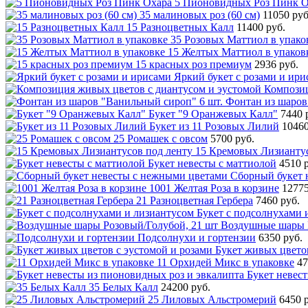
5 Пионовидных Роз Пинк О
35 малиновых роз (60 см)
11050 руб
15 Разноцветных Калл
11400 руб.
35 Розовых Маттиол в упако
15 Желтых Маттиол в упаков
15 красных роз премиум
2936 руб.
Яркий букет с розами и ири
Композиц
Фонтан из шаров
Букет "9 Оранжевых Калл"
7440 
Букет из 11 Розовых Лилий
10460
25 Ромашек с овсом
5700 руб.
15 Кремовых Лизиантус
Букет невесты с маттиолой
4510 
Сборный букет 
1001 Желтая Роза в корзине
12775
21 Разноцветная Гербера
7460 руб.
Букет с подсолнухами 
Воздушные шары Р
Подсолнухи и гортензии
6350 руб.
Букет живых цветов
11 Орхидей Микс в упаковке
47
Букет невес
35 Белых Калл
24200 руб.
25 Лиловых Альстромерий
6450 