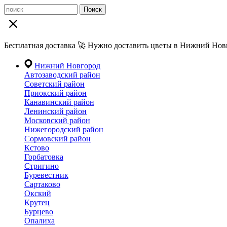
Поиск
Бесплатная доставка 🚀 Нужно доставить цветы в Нижний Новг
Нижний Новгород
Автозаводский район
Советский район
Приокский район
Канавинский район
Ленинский район
Московский район
Нижегородский район
Сормовский район
Кстово
Горбатовка
Стригино
Буревестник
Сартаково
Окский
Крутец
Бурцево
Опалиха