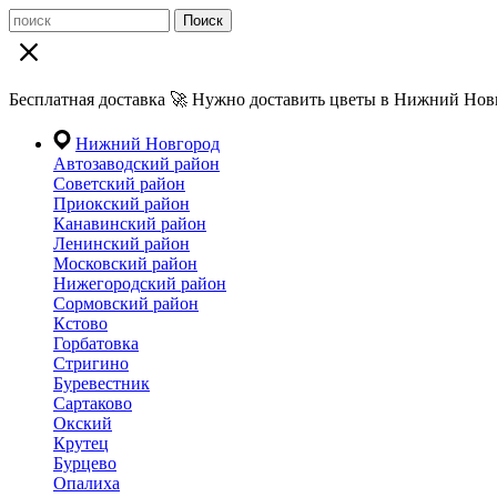
Поиск
Бесплатная доставка 🚀 Нужно доставить цветы в Нижний Новг
Нижний Новгород
Автозаводский район
Советский район
Приокский район
Канавинский район
Ленинский район
Московский район
Нижегородский район
Сормовский район
Кстово
Горбатовка
Стригино
Буревестник
Сартаково
Окский
Крутец
Бурцево
Опалиха