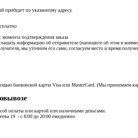
ый прибудет по указанному адресу.
есплатно
с момента подтверждения заказа
зглашать информацию об отправителе (напишите об этом в коммен
олучателя, мы уточним его сами, согласуем место и время получе
мощью банковской карты Visa или MasterCard. (Мы принимаем кар
овывозе
пособ оплаты или картой или наличными деньгами.
ева 19 - с 8:00 до 20:00 ежедневно