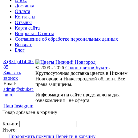
О нас
Доставка
Оплата
Контакты
Отзывы
Карта сайта
Вопросы - Ответы
Соглашение об обработке персональных данных
Возврат
Блог
8 (831) 414-00-
85
© 2009 - 2026
Салон цветов Букет
-
Заказать
Круглосуточная доставка цветов в Нижнем
звонок
Новгороде и Нижегородской области. Все
Email:
права защищены.
admin@sbuket-
nn.ru
Информация на сайте представлена для
ознакомления - не оферта.
Наш Instagram
Товар добавлен в корзину
Кол-во:
Итого:
Продолжить покупки
Перейти в корзину