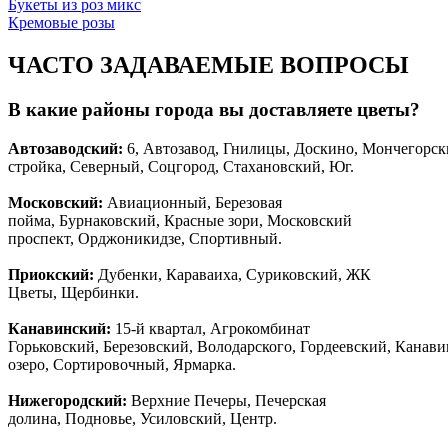
Букеты из роз микс
Кремовые розы
ЧАСТО ЗАДАВАЕМЫЕ ВОПРОСЫ
В какие районы города вы доставляете цветы?
Автозаводски
й
:
6, Автозавод, Гнилицы, Доскино, Мончегорск
стройка, Северный, Соцгород, Стахановский, Юг.
Московский:
Авиационный, Березовая
пойма, Бурнаковский, Красные зори, Московский
проспект, Орджоникидзе, Спортивный.
Приокский:
Дубенки, Караваиха, Суриковский, ЖК
Цветы, Щербинки.
Канавинский:
15-й квартал, Агрокомбинат
Горьковский, Березовский, Володарского, Гордеевский, Канав
озеро, Сортировочный, Ярмарка.
Нижегородский:
Верхние Печеры, Печерская
долина, Подновье, Усиловский, Центр.