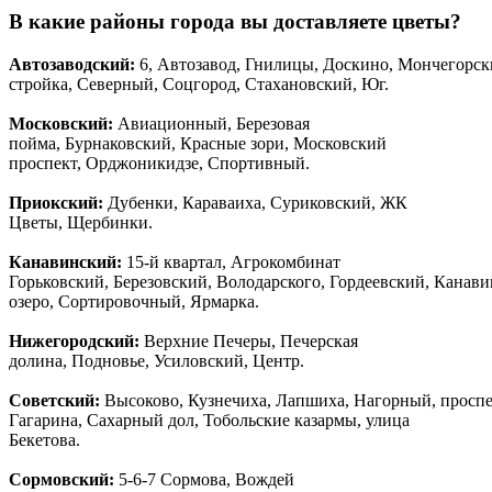
В какие районы города вы доставляете цветы?
Автозаводски
й
:
6, Автозавод, Гнилицы, Доскино, Мончегорск
стройка, Северный, Соцгород, Стахановский, Юг.
Московский:
Авиационный, Березовая
пойма, Бурнаковский, Красные зори, Московский
проспект, Орджоникидзе, Спортивный.
Приокский:
Дубенки, Караваиха, Суриковский, ЖК
Цветы, Щербинки.
Канавинский:
15-й квартал, Агрокомбинат
Горьковский, Березовский, Володарского, Гордеевский, Канав
озеро, Сортировочный, Ярмарка.
Нижегородский:
Верхние Печеры, Печерская
долина, Подновье, Усиловский, Центр.
Советский:
Высоково, Кузнечиха, Лапшиха, Нагорный, просп
Гагарина, Сахарный дол, Тобольские казармы, улица
Бекетова.
Сормовский:
5-6-7 Сормова, Вождей