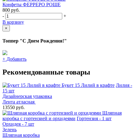
Конфеты ФЕРРЕРО РОШЕ
800
руб.
-
+
В корзину
×
Топпер "С Днем Рождения!"
+
Добавить
Рекомендованные товары
Букет 15 Лилий в крафте
Лилия -
15 шт
Дизайнерская упаковка
Лента атласная
13550 руб.
Шляпная
коробка с гортензией и орхидеями
Гортензия - 1 шт
Орхидея - 7 шт
Зелень
Шляпная коробка