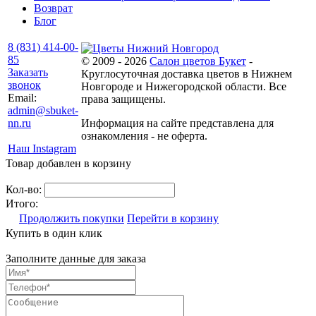
Возврат
Блог
8 (831) 414-00-
85
© 2009 - 2026
Салон цветов Букет
-
Заказать
Круглосуточная доставка цветов в Нижнем
звонок
Новгороде и Нижегородской области. Все
Email:
права защищены.
admin@sbuket-
nn.ru
Информация на сайте представлена для
ознакомления - не оферта.
Наш Instagram
Товар добавлен в корзину
Кол-во:
Итого:
Продолжить покупки
Перейти в корзину
Купить в один клик
Заполните данные для заказа