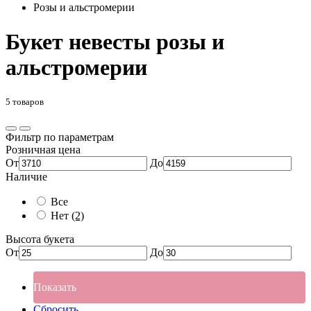
Розы и альстромерии
Букет невесты розы и
альстромерии
5 товаров
Фильтр по параметрам
Розничная цена
От
До
Наличие
Все
Нет
(2)
Высота букета
От
До
Показать
Сбросить