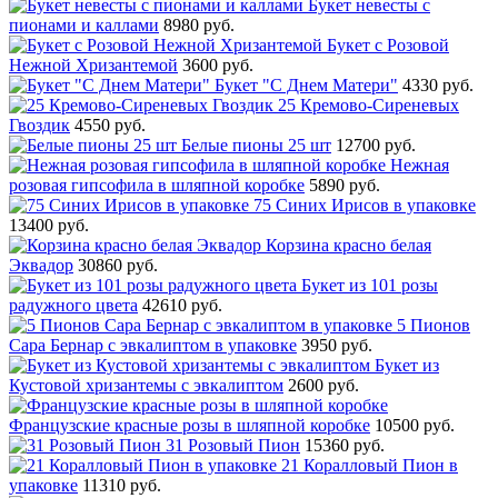
Букет невесты с
пионами и каллами
8980 руб.
Букет с Розовой
Нежной Хризантемой
3600 руб.
Букет "С Днем Матери"
4330 руб.
25 Кремово-Сиреневых
Гвоздик
4550 руб.
Белые пионы 25 шт
12700 руб.
Нежная
розовая гипсофила в шляпной коробке
5890 руб.
75 Синих Ирисов в упаковке
13400 руб.
Корзина красно белая
Эквадор
30860 руб.
Букет из 101 розы
радужного цвета
42610 руб.
5 Пионов
Сара Бернар с эвкалиптом в упаковке
3950 руб.
Букет из
Кустовой хризантемы с эвкалиптом
2600 руб.
Французские красные розы в шляпной коробке
10500 руб.
31 Розовый Пион
15360 руб.
21 Коралловый Пион в
упаковке
11310 руб.