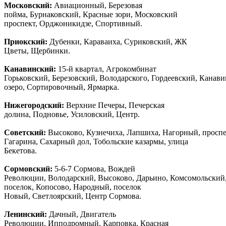
Московский:
Авиационный, Березовая
пойма, Бурнаковский, Красные зори, Московский
проспект, Орджоникидзе, Спортивный.
Приокский:
Дубенки, Караваиха, Суриковский, ЖК
Цветы, Щербинки.
Канавинский:
15-й квартал, Агрокомбинат
Горьковский, Березовский, Володарского, Гордеевский, Канав
озеро, Сортировочный, Ярмарка.
Нижегородский:
Верхние Печеры, Печерская
долина, Подновье, Усиловский, Центр.
Советский:
Высоково, Кузнечиха, Лапшиха, Нагорный, просп
Гагарина, Сахарный дол, Тобольские казармы, улица
Бекетова.
Сормовский:
5-6-7 Сормова, Вождей
Революции, Володарский, Высоково, Дарьино, Комсомольский
поселок, Копосово, Народный, поселок
Новый, Светлоярский, Центр Сормова.
Ленинский:
Дачный, Двигатель
Революции, Ипподромный, Карповка, Красная