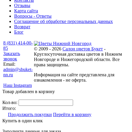
Контакты
Отзывы
Карта сайта
Вопросы - Ответы
Соглашение об обработке персональных данных
Возврат
Блог
8 (831) 414-00-
85
© 2009 - 2026
Салон цветов Букет
-
Заказать
Круглосуточная доставка цветов в Нижнем
звонок
Новгороде и Нижегородской области. Все
Email:
права защищены.
admin@sbuket-
nn.ru
Информация на сайте представлена для
ознакомления - не оферта.
Наш Instagram
Товар добавлен в корзину
Кол-во:
Итого:
Продолжить покупки
Перейти в корзину
Купить в один клик
Заполните данные для заказа