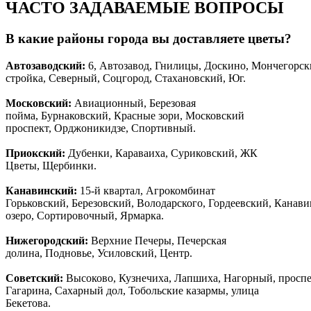
ЧАСТО ЗАДАВАЕМЫЕ ВОПРОСЫ
В какие районы города вы доставляете цветы?
Автозаводски
й
:
6, Автозавод, Гнилицы, Доскино, Мончегорск
стройка, Северный, Соцгород, Стахановский, Юг.
Московский:
Авиационный, Березовая
пойма, Бурнаковский, Красные зори, Московский
проспект, Орджоникидзе, Спортивный.
Приокский:
Дубенки, Караваиха, Суриковский, ЖК
Цветы, Щербинки.
Канавинский:
15-й квартал, Агрокомбинат
Горьковский, Березовский, Володарского, Гордеевский, Канав
озеро, Сортировочный, Ярмарка.
Нижегородский:
Верхние Печеры, Печерская
долина, Подновье, Усиловский, Центр.
Советский:
Высоково, Кузнечиха, Лапшиха, Нагорный, просп
Гагарина, Сахарный дол, Тобольские казармы, улица
Бекетова.