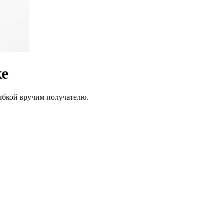
ке
лыбкой вручим получателю.