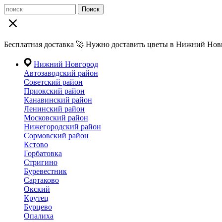
Поиск
Бесплатная доставка 🚀 Нужно доставить цветы в Нижний Новг
Нижний Новгород
Автозаводский район
Советский район
Приокский район
Канавинский район
Ленинский район
Московский район
Нижегородский район
Сормовский район
Кстово
Горбатовка
Стригино
Буревестник
Сартаково
Окский
Крутец
Бурцево
Опалиха